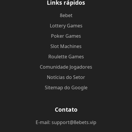
Links rápidos
8ebet
Lottery Games
Poker Games
Slot Machines
Roulette Games
Comunidade Jogadores
Notícias do Setor
Sitemap do Google
Contato
E-mail: support@8ebets.vip