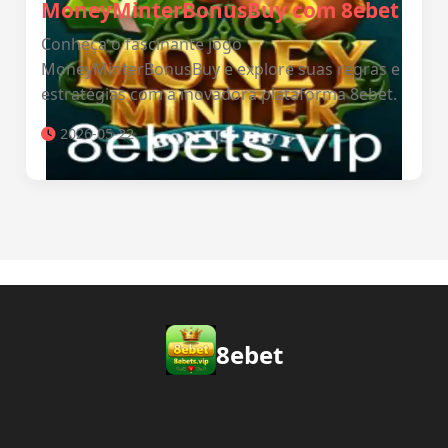
MoneyMinterBonusBuy com 8ebet
Conheça o fascinante jogo
MoneyMinterBonusBuy e explore suas regras e
estratégias com a inovadora plataforma 8ebet.
2026-05-22
8ebet