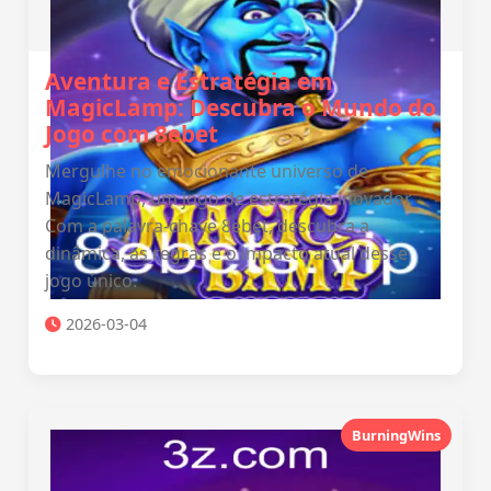
Aventura e Estratégia em
MagicLamp: Descubra o Mundo do
Jogo com 8ebet
Mergulhe no emocionante universo de
MagicLamp, um jogo de estratégia inovador.
Com a palavra-chave 8ebet, descubra a
dinâmica, as regras e o impacto atual desse
jogo único.
2026-03-04
BurningWins