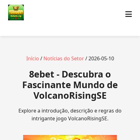
Início
/
Notícias do Setor
/ 2026-05-10
8ebet - Descubra o
Fascinante Mundo de
VolcanoRisingSE
Explore a introdução, descrição e regras do
intrigante jogo VolcanoRisingSE.