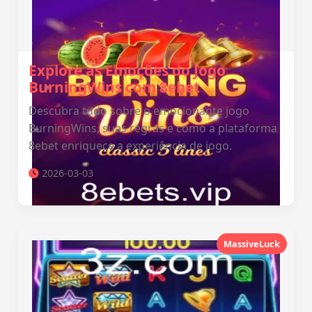
Explore as Emoções do Jogo
BurningWins com 8ebet
Descubra tudo sobre o emocionante jogo
BurningWins, suas regras e como a plataforma
8ebet enriquece a experiência de jogo.
2026-03-03
MassiveLuck