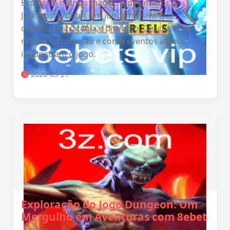
Explore o mundo mágico e desafiador de
JackFrostsWinter, um jogo imersivo que
combina estratégia e diversão. Descubra as
regras, introdução e como eventos atuais
influenciam o jogo.
2026-05-21
Exploração do Jogo Dungeon: Um
Mergulho em Aventuras com 8ebet