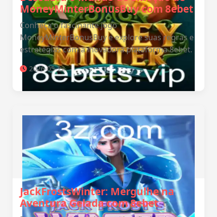
MoneyMinterBonusBuy com 8ebet
Conheça o fascinante jogo
MoneyMinterBonusBuy e explore suas regras e
estratégias com a inovadora plataforma 8ebet.
2026-05-22
JackFrostsWinter: Mergulhe na
Aventura Gelada com 8ebet