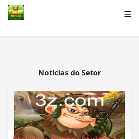
Notícias do Setor