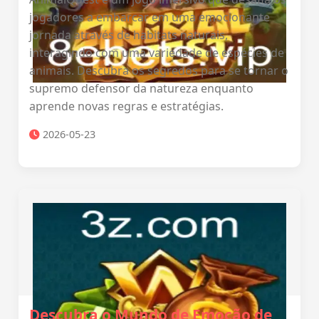
jogadores a embarcar em uma emocionante
jornada através de habitats naturais,
interagindo com uma variedade de espécies de
animais. Descubra os segredos para se tornar o
supremo defensor da natureza enquanto
aprende novas regras e estratégias.
2026-05-23
Descubra o Mundo de Emoção de