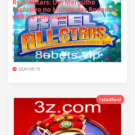
ReelAllStars: Um Mergulho
Exclusivo no Mundo das Rodadas
de Elite com 8ebet
Descubra o emocionante universo de
ReelAllStars, um jogo cativante patrocinado
pela plataforma 8ebet. Aprenda sobre suas
regras, mecânicas e a experiência única de jogo
que oferece.
2026-05-15
FaCaiShen2