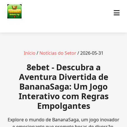
Início
/
Notícias do Setor
/ 2026-05-31
8ebet - Descubra a
Aventura Divertida de
BananaSaga: Um Jogo
Interativo com Regras
Empolgantes
Explore o mundo de BananaSaga, um jogo inovador
e emocionante que promete horas de diversão.