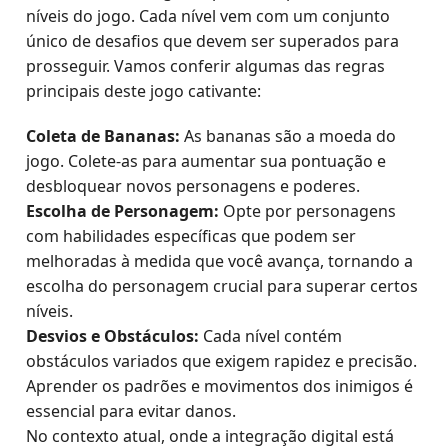
níveis do jogo. Cada nível vem com um conjunto
único de desafios que devem ser superados para
prosseguir. Vamos conferir algumas das regras
principais deste jogo cativante:
Coleta de Bananas:
As bananas são a moeda do
jogo. Colete-as para aumentar sua pontuação e
desbloquear novos personagens e poderes.
Escolha de Personagem:
Opte por personagens
com habilidades específicas que podem ser
melhoradas à medida que você avança, tornando a
escolha do personagem crucial para superar certos
níveis.
Desvios e Obstáculos:
Cada nível contém
obstáculos variados que exigem rapidez e precisão.
Aprender os padrões e movimentos dos inimigos é
essencial para evitar danos.
No contexto atual, onde a integração digital está