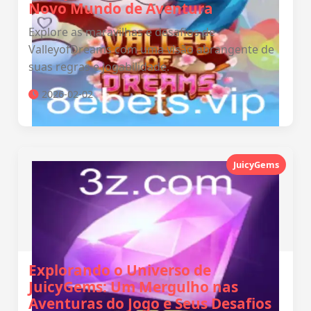
Novo Mundo de Aventura
Explore as maravilhas e desafios de
ValleyofDreams com uma visão abrangente de
suas regras e jogabilidade.
2026-02-02
JuicyGems
Explorando o Universo de
JuicyGems: Um Mergulho nas
Aventuras do Jogo e Seus Desafios