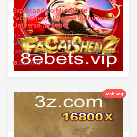
Explorando o Mundo de
FaCaiShen2: Um Mergulho no
Universo de 8ebet
Descubra o emocionante jogo de azar
FaCaiShen2 e como ele se alinha com as
tendências atuais no mercado de jogos online.
2026-01-03
Mahjong