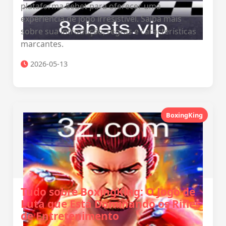
plataforma 8ebet para oferecer uma
experiência de jogo irresistível. Saiba mais
sobre sua introdução, regras e características
marcantes.
2026-05-13
BoxingKing
Tudo sobre BoxingKing: O Jogo de
Luta que Está Dominando os Rifles
de Entretenimento