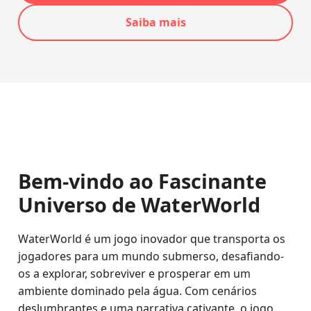
Saiba mais
Bem-vindo ao Fascinante
Universo de WaterWorld
WaterWorld é um jogo inovador que transporta os
jogadores para um mundo submerso, desafiando-
os a explorar, sobreviver e prosperar em um
ambiente dominado pela água. Com cenários
deslumbrantes e uma narrativa cativante, o jogo