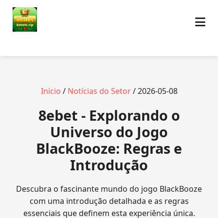
Início
/
Notícias do Setor
/ 2026-05-08
8ebet - Explorando o
Universo do Jogo
BlackBooze: Regras e
Introdução
Descubra o fascinante mundo do jogo BlackBooze
com uma introdução detalhada e as regras
essenciais que definem esta experiência única.