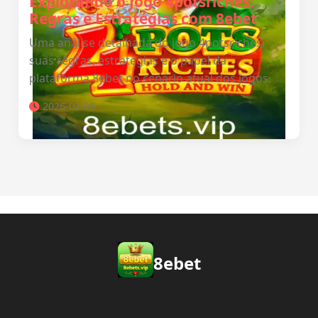
Explorando o Jogo 4potsriches:
Regras e Estratégias com 8ebet
Uma análise detalhada do jogo 4potsriches,
suas regras, estratégias e o papel da
plataforma 8ebet no cenário atual dos jogos.
2026-02-03
8ebet