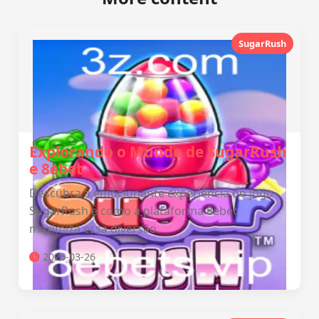
SugarRush
Explorando o Mundo de SugarRush
e 8ebet
Descubra a emocionante experiência do jogo
SugarRush e como a plataforma 8ebet
maximiza essa diversão.
2026-03-26