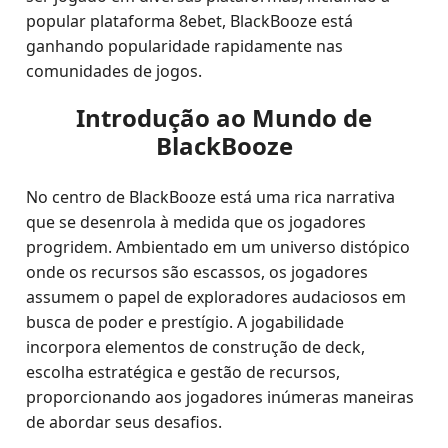
popular plataforma 8ebet, BlackBooze está
ganhando popularidade rapidamente nas
comunidades de jogos.
Introdução ao Mundo de
BlackBooze
No centro de BlackBooze está uma rica narrativa
que se desenrola à medida que os jogadores
progridem. Ambientado em um universo distópico
onde os recursos são escassos, os jogadores
assumem o papel de exploradores audaciosos em
busca de poder e prestígio. A jogabilidade
incorpora elementos de construção de deck,
escolha estratégica e gestão de recursos,
proporcionando aos jogadores inúmeras maneiras
de abordar seus desafios.