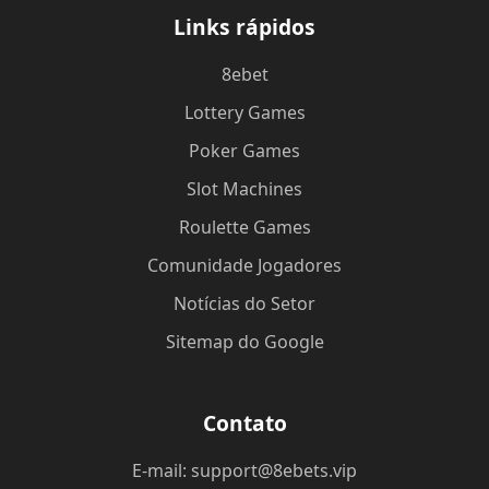
Links rápidos
8ebet
Lottery Games
Poker Games
Slot Machines
Roulette Games
Comunidade Jogadores
Notícias do Setor
Sitemap do Google
Contato
E-mail: support@8ebets.vip