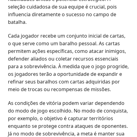
seleção cuidadosa de sua equipe é crucial, pois
influencia diretamente o sucesso no campo de
batalha.
Cada jogador recebe um conjunto inicial de cartas,
o que serve como um baralho pessoal. As cartas
permitem ações específicas, como atacar inimigos,
defender aliados ou coletar recursos essenciais
para a sobrevivência. À medida que o jogo progride,
os jogadores terão a oportunidade de expandir e
refinar seus baralhos com cartas adquiridas por
meio de trocas ou recompensas de missões.
As condições de vitória podem variar dependendo
do modo de jogo escolhido. No modo de conquista,
por exemplo, o objetivo é capturar territórios
enquanto se protege contra ataques de oponentes.
Já no modo de sobrevivência, a meta é manter sua